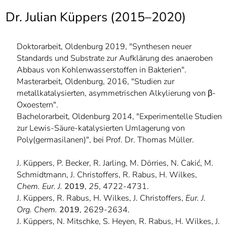
]
7
Dr. Julian Küppers (2015–2020)
Informationen zur
Barrierefreiheit
Doktorarbeit, Oldenburg 2019, "Synthesen neuer
Standards und Substrate zur Aufklärung des anaeroben
Abbaus von Kohlenwasserstoffen in Bakterien".
Masterarbeit, Oldenburg, 2016, "Studien zur
metallkatalysierten, asymmetrischen Alkylierung von β-
Oxoestern".
Bachelorarbeit, Oldenburg 2014, "Experimentelle Studien
zur Lewis-Säure-katalysierten Umlagerung von
Poly(germasilanen)", bei Prof. Dr. Thomas Müller.
J. Küppers, P. Becker, R. Jarling, M. Dörries, N. Cakić, M.
Schmidtmann, J. Christoffers, R. Rabus, H. Wilkes,
Chem. Eur. J.
2019
,
25
, 4722-4731.
J. Küppers, R. Rabus, H. Wilkes, J. Christoffers,
Eur. J.
Org. Chem.
2019
, 2629-2634.
J. Küppers, N. Mitschke, S. Heyen, R. Rabus, H. Wilkes, J.