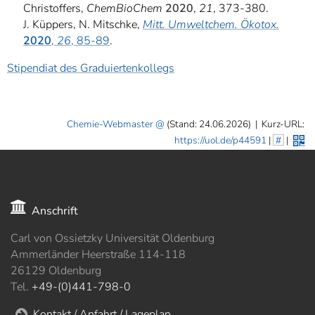
Christoffers,
ChemBioChem
2020
,
21
, 373-380.
J. Küppers, N. Mitschke,
Mitt. Umweltchem. Ökotox.
2020
,
26
, 85-89
.
Stipendiat des Graduiertenkollegs
Chemie-Webmaster
(Stand: 24.06.2026)
|
Kurz-URL:
https://uol.de/p44591
|
#
|
Anschrift
Carl von Ossietzky Universität Oldenburg
Ammerländer Heerstraße 114-118
26129 Oldenburg
Tel.
+49-(0)441-798-0
Kontakt / Anfahrt / Lageplan