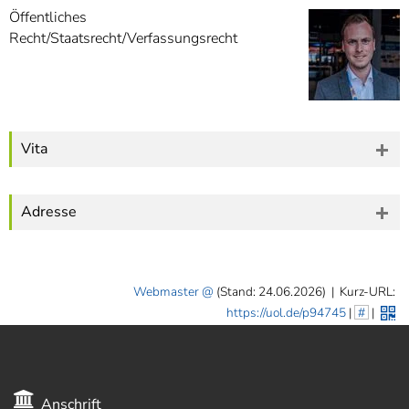
]
7
Öffentliches
Informationen zur
Recht/Staatsrecht/Verfassungsrecht
Barrierefreiheit
Vita
Adresse
Webmaster
(Stand: 24.06.2026)
|
Kurz-URL:
https://uol.de/p94745
|
#
|
Anschrift