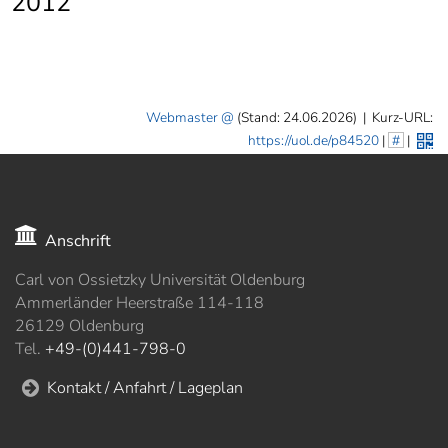
2012
]
7
Informationen zur
Barrierefreiheit
Webmaster
(Stand: 24.06.2026)
|
Kurz-URL:
https://uol.de/p84520
|
#
|
Anschrift
Carl von Ossietzky Universität Oldenburg
Ammerländer Heerstraße 114-118
26129 Oldenburg
Tel.
+49-(0)441-798-0
Kontakt / Anfahrt / Lageplan