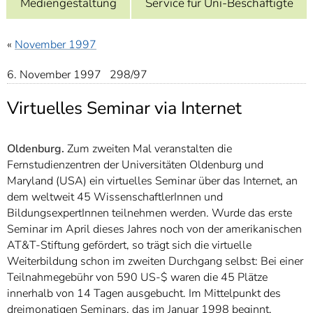
Mediengestaltung
Service für Uni-Beschäftigte
]
7
Informationen zur
Barrierefreiheit
«
November 1997
6. November 1997 298/97
Virtuelles Seminar via Internet
Oldenburg.
Zum zweiten Mal veranstalten die
Fernstudienzentren der Universitäten Oldenburg und
Maryland (USA) ein virtuelles Seminar über das Internet, an
dem weltweit 45 WissenschaftlerInnen und
BildungsexpertInnen teilnehmen werden. Wurde das erste
Seminar im April dieses Jahres noch von der amerikanischen
AT&T-Stiftung gefördert, so trägt sich die virtuelle
Weiterbildung schon im zweiten Durchgang selbst: Bei einer
Teilnahmegebühr von 590 US-$ waren die 45 Plätze
innerhalb von 14 Tagen ausgebucht. Im Mittelpunkt des
dreimonatigen Seminars, das im Januar 1998 beginnt,