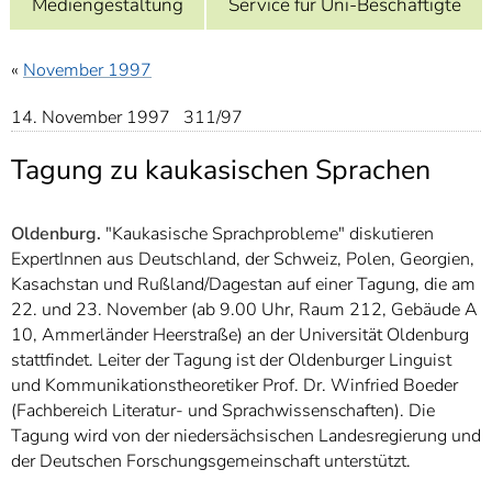
Mediengestaltung
Service für Uni-Beschäftigte
]
7
Informationen zur
Barrierefreiheit
«
November 1997
14. November 1997 311/97
Tagung zu kaukasischen Sprachen
Oldenburg.
"Kaukasische Sprachprobleme" diskutieren
ExpertInnen aus Deutschland, der Schweiz, Polen, Georgien,
Kasachstan und Rußland/Dagestan auf einer Tagung, die am
22. und 23. November (ab 9.00 Uhr, Raum 212, Gebäude A
10, Ammerländer Heerstraße) an der Universität Oldenburg
stattfindet. Leiter der Tagung ist der Oldenburger Linguist
und Kommunikationstheoretiker Prof. Dr. Winfried Boeder
(Fachbereich Literatur- und Sprachwissenschaften). Die
Tagung wird von der niedersächsischen Landesregierung und
der Deutschen Forschungsgemeinschaft unterstützt.