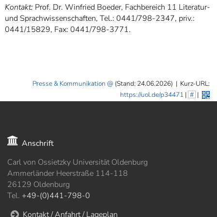
Kontakt:
Prof. Dr. Winfried Boeder, Fachbereich 11 Literatur-
und Sprachwissenschaften, Tel.: 0441/798-2347, priv.:
0441/15829, Fax: 0441/798-3771.
Presse & Kommunikation
(Stand: 24.06.2026)
|
Kurz-URL:
https://uol.de/p34471
|
#
|
Anschrift
Carl von Ossietzky Universität Oldenburg
Ammerländer Heerstraße 114-118
26129 Oldenburg
Tel.
+49-(0)441-798-0
Kontakt / Anfahrt / Lageplan