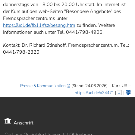
donnerstags von 18.00 bis 20.00 Uhr statt. Im Internet ist
der Kurs auf den web-Seiten "Besondere Angebote" des
Fremdsprachenzentrums unter
https://uol.de/fb11/fsz/besang.htm
zu finden. Weitere
Informationen auch unter Tel. 0441/798-4905.
Kontakt:
Dr. Richard Stinshoff, Fremdsprachenzentrum, Tel.:
0441/798-2320
Presse & Kommunikation
(Stand: 24.06.2026)
|
Kurz-URL:
https://uol.de/p34471
|
#
|
Anschrift
Carl von Ossietzky Universität Oldenburg