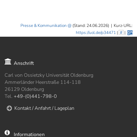
Presse & Kommunikation
(Stand: 24.06.2026)
|
Kurz-URL:
https://uol.de/p34471
|
#
|
Anschrift
Carl von Ossietzky Universität Oldenburg
Ammerländer Heerstraße 114-118
26129 Oldenburg
Tel.
+49-(0)441-798-0
Kontakt / Anfahrt / Lageplan
Informationen