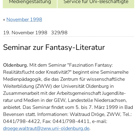
Mediengestaltung
Service für Uni-Beschäftigte
]
7
Informationen zur
Barrierefreiheit
«
November 1998
19. November 1998 329/98
Seminar zur Fantasy-Literatur
Oldenburg.
Mit dem Seminar "Faszination Fantasy:
Realitätsflucht oder Kreativität?" beginnt eine Seminarreihe
Medienpädagogik, die das Zentrum für wissenschaftliche
Weiterbildung (ZWW) der Universität Oldenburg in
Zusammenarbeit mit der Arbeitsgemeinschaft Jugendlite-
ratur und Medien in der GEW, Landestelle Niedersachsen,
anbietet. Das Seminar findet vom 5. bis 7. März 1999 in Bad
Bevensen statt. Informationen: Waltraud Dröge, ZWW, Tel.:
0441/798-4422, Fax: 0441/798-4411, e-mail:
droege.waltraut@zww.uni-oldenburg.de
.