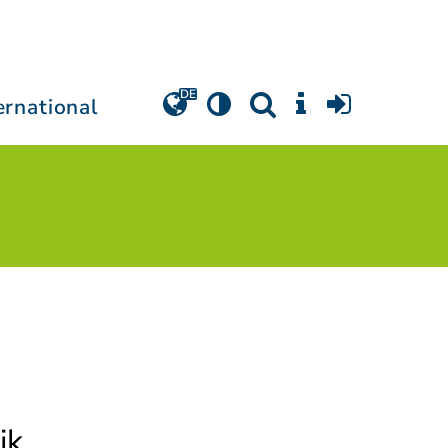
ernational
ik