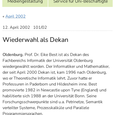
Mediengestaltung
Service für Uni-Beschäftigte
]
7
Informationen zur
Barrierefreiheit
«
April 2002
12. April 2002 101/02
Wiederwahl als Dekan
Oldenburg.
Prof. Dr. Eike Best ist als Dekan des
Fachbereichs Informatik der Universität Oldenburg
wiedergewählt worden. Der Informatiker und Mathematiker,
der seit April 2000 Dekan ist, kam 1996 nach Oldenburg,
wo er Theoretische Informatik lehrt. Zuvor hatte er
Professuren in Paderborn und Hildesheim inne. Best
promovierte 1982 in Newcastle upon Tyne (England) und
habilitierte sich 1988 an der Universität Bonn. Seine
Forschungsschwerpunkte sind u.a. Petrinetze, Semantik
verteilter Systeme, Prozesskalküle und Parallele
Programmiersprachen.