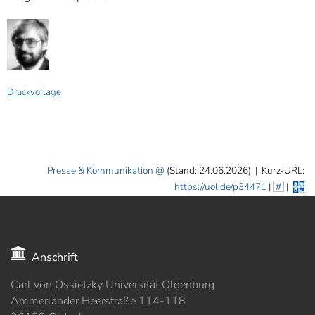
Druckvorlage
Presse & Kommunikation
(Stand: 24.06.2026)
|
Kurz-URL:
https://uol.de/p34471
|
#
|
Anschrift
Carl von Ossietzky Universität Oldenburg
Ammerländer Heerstraße 114-118