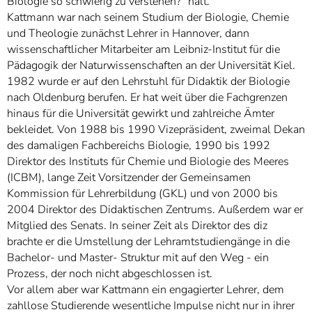
Biologie so schwierig zu verstehen?“ hält.
Kattmann war nach seinem Studium der Biologie, Chemie
und Theologie zunächst Lehrer in Hannover, dann
wissenschaftlicher Mitarbeiter am Leibniz-Institut für die
Pädagogik der Naturwissenschaften an der Universität Kiel.
1982 wurde er auf den Lehrstuhl für Didaktik der Biologie
nach Oldenburg berufen. Er hat weit über die Fachgrenzen
hinaus für die Universität gewirkt und zahlreiche Ämter
bekleidet. Von 1988 bis 1990 Vizepräsident, zweimal Dekan
des damaligen Fachbereichs Biologie, 1990 bis 1992
Direktor des Instituts für Chemie und Biologie des Meeres
(ICBM), lange Zeit Vorsitzender der Gemeinsamen
Kommission für Lehrerbildung (GKL) und von 2000 bis
2004 Direktor des Didaktischen Zentrums. Außerdem war er
Mitglied des Senats. In seiner Zeit als Direktor des diz
brachte er die Umstellung der Lehramtstudiengänge in die
Bachelor- und Master- Struktur mit auf den Weg - ein
Prozess, der noch nicht abgeschlossen ist.
Vor allem aber war Kattmann ein engagierter Lehrer, dem
zahllose Studierende wesentliche Impulse nicht nur in ihrer