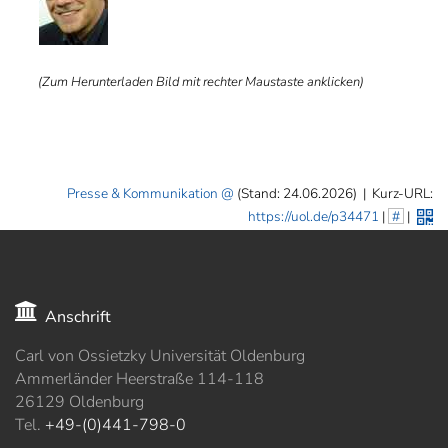
(Zum Herunterladen Bild mit rechter Maustaste anklicken)
Presse & Kommunikation
(Stand: 24.06.2026)
|
Kurz-URL:
https://uol.de/p34471
|
#
|
Anschrift
Carl von Ossietzky Universität Oldenburg
Ammerländer Heerstraße 114-118
26129 Oldenburg
Tel.
+49-(0)441-798-0