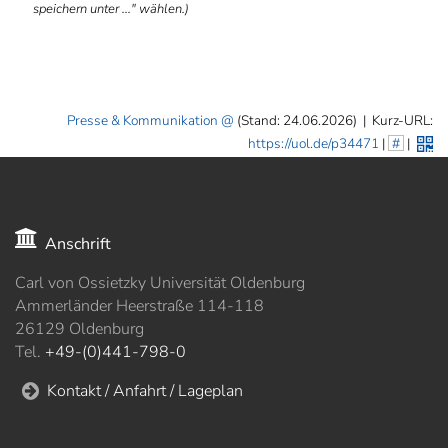
speichern unter ..." wählen.)
Presse & Kommunikation
(Stand: 24.06.2026)
|
Kurz-URL:
https://uol.de/p34471
|
#
|
Anschrift
Carl von Ossietzky Universität Oldenburg
Ammerländer Heerstraße 114-118
26129 Oldenburg
Tel.
+49-(0)441-798-0
Kontakt / Anfahrt / Lageplan