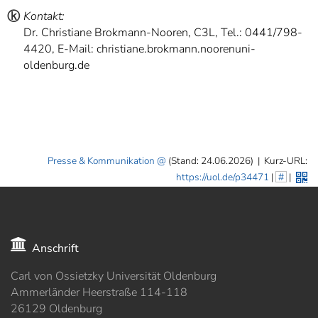
ⓚ
Kontakt:
Dr. Christiane Brokmann-Nooren, C3L, Tel.: 0441/798-
4420, E-Mail: christiane.brokmann.noorenuni-
oldenburg.de
Presse & Kommunikation
(Stand: 24.06.2026)
|
Kurz-URL:
https://uol.de/p34471
|
#
|
Anschrift
Carl von Ossietzky Universität Oldenburg
Ammerländer Heerstraße 114-118
26129 Oldenburg