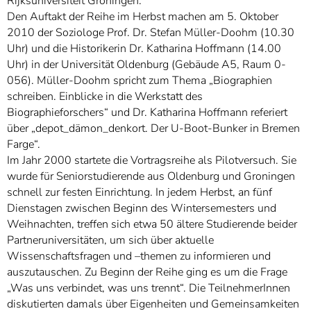
Rijksuniversiteit Groningen.
Den Auftakt der Reihe im Herbst machen am 5. Oktober
2010 der Soziologe Prof. Dr. Stefan Müller-Doohm (10.30
Uhr) und die Historikerin Dr. Katharina Hoffmann (14.00
Uhr) in der Universität Oldenburg (Gebäude A5, Raum 0-
056). Müller-Doohm spricht zum Thema „Biographien
schreiben. Einblicke in die Werkstatt des
Biographieforschers“ und Dr. Katharina Hoffmann referiert
über „depot_dämon_denkort. Der U-Boot-Bunker in Bremen
Farge“.
Im Jahr 2000 startete die Vortragsreihe als Pilotversuch. Sie
wurde für Seniorstudierende aus Oldenburg und Groningen
schnell zur festen Einrichtung. In jedem Herbst, an fünf
Dienstagen zwischen Beginn des Wintersemesters und
Weihnachten, treffen sich etwa 50 ältere Studierende beider
Partneruniversitäten, um sich über aktuelle
Wissenschaftsfragen und –themen zu informieren und
auszutauschen. Zu Beginn der Reihe ging es um die Frage
„Was uns verbindet, was uns trennt“. Die TeilnehmerInnen
diskutierten damals über Eigenheiten und Gemeinsamkeiten