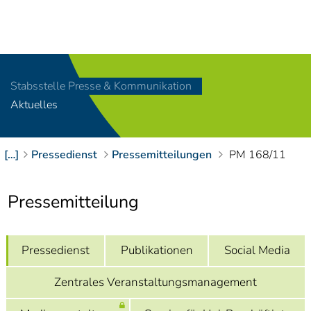
Navigation
[
]
Access-Key 1
Choose other language
[
]
Access-Key 8
Stabsstelle Presse & Kommunikation
Zum Inhalt springen
Aktuelles
[
]
Access-Key 2
Zur Suche springen
[
]
Access-Key 4
[…]
Pressedienst
Pressemitteilungen
PM 168/11
Zur Hauptnavigation
springen
[
Access-Key
]
6
Pressemitteilung
Zur
Zielgruppennavigation
springen
[
Access-Key
Pressedienst
Publikationen
Social Media
]
9
Zur
Zentrales Veranstaltungsmanagement
Brotkrumennavigation
springen
[
Access-Key