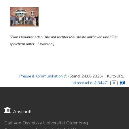
ⓑ
(Zum Herunterladen Bild mit rechter Maustaste anklicken und "Ziel
speichern unter ..." wählen.)
Presse & Kommunikation
(Stand: 24.06.2026)
|
Kurz-URL:
https://uol.de/p34471
|
#
|
Anschrift
Carl von Ossietzky Universität Oldenburg