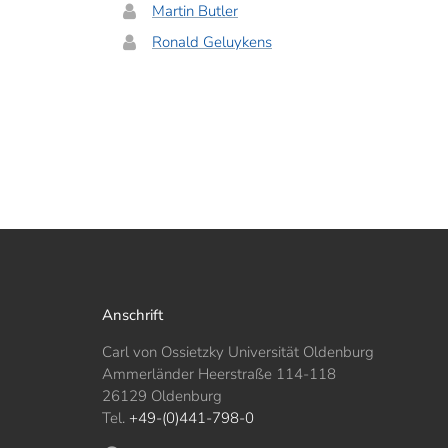
Martin Butler
Ronald Geluykens
Anschrift
Carl von Ossietzky Universität Oldenburg
Ammerländer Heerstraße 114-118
26129 Oldenburg
Tel.
+49-(0)441-798-0