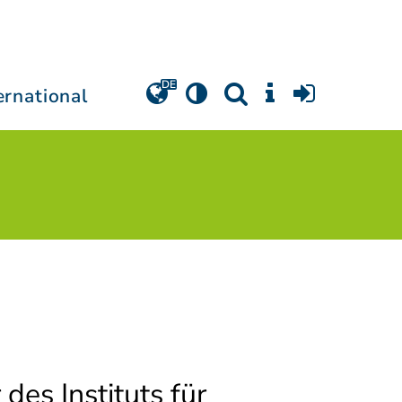
ernational
des Instituts für