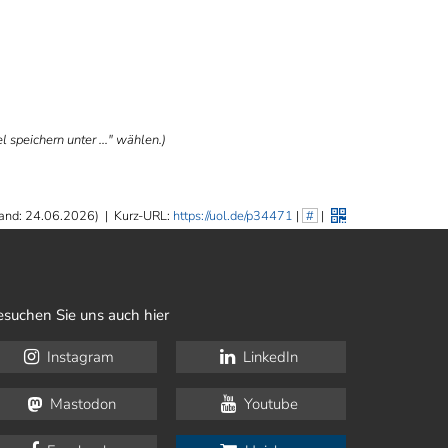
 speichern unter ..." wählen.)
and: 24.06.2026)
|
Kurz-URL:
https://uol.de/p34471
|
#
|
esuchen Sie uns auch hier
Instagram
LinkedIn
Mastodon
Youtube