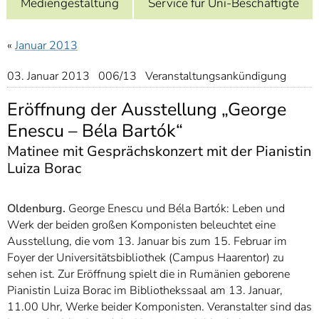
Mediengestaltung
Service für Uni-Beschäftigte
]
7
Informationen zur
Barrierefreiheit
«
Januar 2013
03. Januar 2013 006/13 Veranstaltungsankündigung
Eröffnung der Ausstellung „George
Enescu – Béla Bartók“
Matinee mit Gesprächskonzert mit der Pianistin
Luiza Borac
Oldenburg.
George Enescu und Béla Bartók: Leben und
Werk der beiden großen Komponisten beleuchtet eine
Ausstellung, die vom 13. Januar bis zum 15. Februar im
Foyer der Universitätsbibliothek (Campus Haarentor) zu
sehen ist. Zur Eröffnung spielt die in Rumänien geborene
Pianistin Luiza Borac im Bibliothekssaal am 13. Januar,
11.00 Uhr, Werke beider Komponisten. Veranstalter sind das