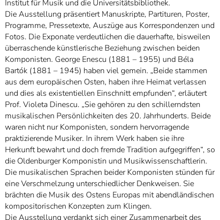
Institut für Musik und die Universitätsbibliothek.
Die Ausstellung präsentiert Manuskripte, Partituren, Poster,
Programme, Pressetexte, Auszüge aus Korrespondenzen und
Fotos. Die Exponate verdeutlichen die dauerhafte, bisweilen
überraschende künstlerische Beziehung zwischen beiden
Komponisten. George Enescu (1881 – 1955) und Béla
Bartók (1881 – 1945) haben viel gemein. „Beide stammen
aus dem europäischen Osten, haben ihre Heimat verlassen
und dies als existentiellen Einschnitt empfunden“, erläutert
Prof. Violeta Dinescu. „Sie gehören zu den schillerndsten
musikalischen Persönlichkeiten des 20. Jahrhunderts. Beide
waren nicht nur Komponisten, sondern hervorragende
praktizierende Musiker. In ihrem Werk haben sie ihre
Herkunft bewahrt und doch fremde Tradition aufgegriffen“, so
die Oldenburger Komponistin und Musikwissenschaftlerin.
Die musikalischen Sprachen beider Komponisten stünden für
eine Verschmelzung unterschiedlicher Denkweisen. Sie
brächten die Musik des Ostens Europas mit abendländischen
kompositorischen Konzepten zum Klingen.
Die Ausstellung verdankt sich einer Zusammenarbeit des