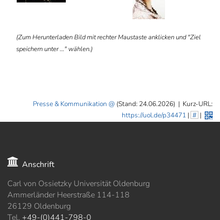
(Zum Herunterladen Bild mit rechter Maustaste anklicken und "Ziel
speichern unter ..." wählen.)
Presse & Kommunikation
(Stand: 24.06.2026)
|
Kurz-URL:
https://uol.de/p34471
|
#
|
Anschrift
Carl von Ossietzky Universität Oldenburg
Ammerländer Heerstraße 114-118
26129 Oldenburg
Tel.
+49-(0)441-798-0