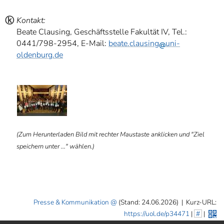
ⓚ
Kontakt:
Beate Clausing, Geschäftsstelle Fakultät IV, Tel.:
0441/798-2954, E-Mail:
beate.clausing
uni-
oldenburg.de
ⓑ
(Zum Herunterladen Bild mit rechter Maustaste anklicken und "Ziel
speichern unter ..." wählen.)
Presse & Kommunikation
(Stand: 24.06.2026)
|
Kurz-URL:
https://uol.de/p34471
|
#
|