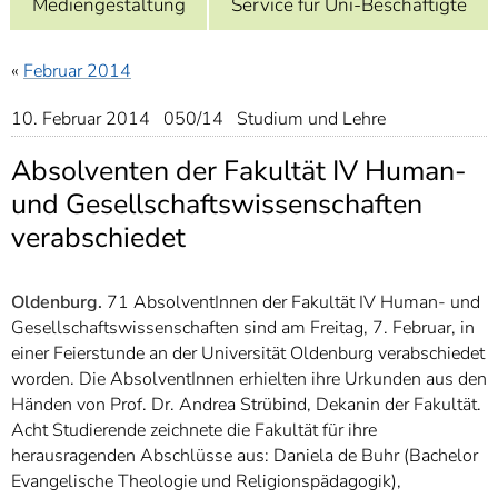
Mediengestaltung
Service für Uni-Beschäftigte
]
7
Informationen zur
Barrierefreiheit
«
Februar 2014
10. Februar 2014 050/14 Studium und Lehre
Absolventen der Fakultät IV Human-
und Gesellschaftswissenschaften
verabschiedet
Oldenburg.
71 AbsolventInnen der Fakultät IV Human- und
Gesellschaftswissenschaften sind am Freitag, 7. Februar, in
einer Feierstunde an der Universität Oldenburg verabschiedet
worden. Die AbsolventInnen erhielten ihre Urkunden aus den
Händen von Prof. Dr. Andrea Strübind, Dekanin der Fakultät.
Acht Studierende zeichnete die Fakultät für ihre
herausragenden Abschlüsse aus: Daniela de Buhr (Bachelor
Evangelische Theologie und Religionspädagogik),