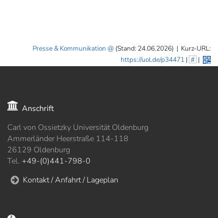
Presse & Kommunikation
(Stand: 24.06.2026)
|
Kurz-URL:
https://uol.de/p34471
|
#
|
Anschrift
Carl von Ossietzky Universität Oldenburg
Ammerländer Heerstraße 114-118
26129 Oldenburg
Tel.
+49-(0)441-798-0
Kontakt / Anfahrt / Lageplan