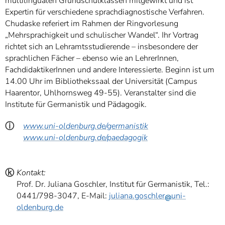
multilingualen Grundschulklassen mitgewirkt und ist
Expertin für verschiedene sprachdiagnostische Verfahren.
Chudaske referiert im Rahmen der Ringvorlesung
„Mehrsprachigkeit und schulischer Wandel“. Ihr Vortrag
richtet sich an Lehramtsstudierende – insbesondere der
sprachlichen Fächer – ebenso wie an LehrerInnen,
FachdidaktikerInnen und andere Interessierte. Beginn ist um
14.00 Uhr im Bibliothekssaal der Universität (Campus
Haarentor, Uhlhornsweg 49-55). Veranstalter sind die
Institute für Germanistik und Pädagogik.
ⓘ
www.uni-oldenburg.de/germanistik
www.uni-oldenburg.de/paedagogik
ⓚ
Kontakt:
Prof. Dr. Juliana Goschler, Institut für Germanistik, Tel.:
0441/798-3047, E-Mail:
juliana.goschler
uni-
oldenburg.de