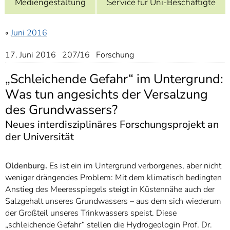
Mediengestaltung
Service für Uni-Beschäftigte
]
7
Informationen zur
Barrierefreiheit
«
Juni 2016
17. Juni 2016 207/16 Forschung
„Schleichende Gefahr“ im Untergrund:
Was tun angesichts der Versalzung
des Grundwassers?
Neues interdisziplinäres Forschungsprojekt an
der Universität
Oldenburg.
Es ist ein im Untergrund verborgenes, aber nicht
weniger drängendes Problem: Mit dem klimatisch bedingten
Anstieg des Meeresspiegels steigt in Küstennähe auch der
Salzgehalt unseres Grundwassers – aus dem sich wiederum
der Großteil unseres Trinkwassers speist. Diese
„schleichende Gefahr“ stellen die Hydrogeologin Prof. Dr.