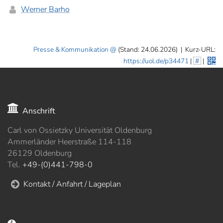
Werner Barho
Presse & Kommunikation
(Stand: 24.06.2026)
|
Kurz-URL:
https://uol.de/p34471
|
#
|
Anschrift
Carl von Ossietzky Universität Oldenburg
Ammerländer Heerstraße 114-118
26129 Oldenburg
Tel.
+49-(0)441-798-0
Kontakt / Anfahrt / Lageplan