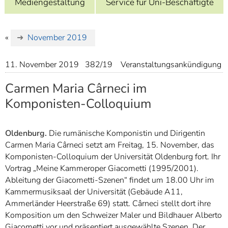
Mediengestaltung
Service für Uni-Beschäftigte
]
7
Informationen zur
Barrierefreiheit
«
November 2019
11. November 2019
382/19
Veranstaltungsankündigung
Carmen Maria Cârneci im
Komponisten-Colloquium
Oldenburg.
Die rumänische Komponistin und Dirigentin
Carmen Maria Cârneci setzt am Freitag, 15. November, das
Komponisten-Colloquium der Universität Oldenburg fort. Ihr
Vortrag „Meine Kammeroper Giacometti (1995/2001).
Ableitung der Giacometti-Szenen“ findet um 18.00 Uhr im
Kammermusiksaal der Universität (Gebäude A11,
Ammerländer Heerstraße 69) statt. Cârneci stellt dort ihre
Komposition um den Schweizer Maler und Bildhauer Alberto
Giacometti vor und präsentiert ausgewählte Szenen. Der