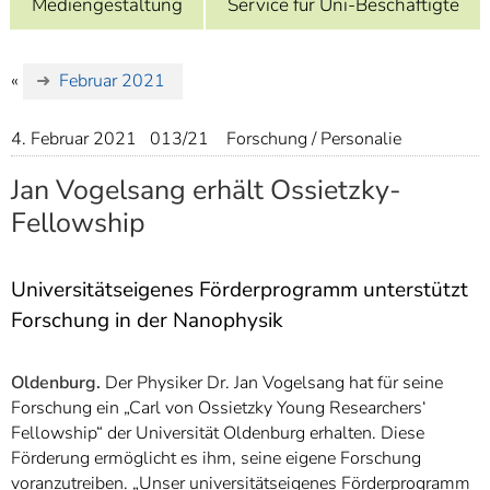
Mediengestaltung
Service für Uni-Beschäftigte
]
7
Informationen zur
Barrierefreiheit
«
Februar 2021
4. Februar 2021
013/21
Forschung / Personalie
Jan Vogelsang erhält Ossietzky-
Fellowship
Universitätseigenes Förderprogramm unterstützt
Forschung in der Nanophysik
Oldenburg.
Der Physiker Dr. Jan Vogelsang hat für seine
Forschung ein „Carl von Ossietzky Young Researchers‘
Fellowship“ der Universität Oldenburg erhalten. Diese
Förderung ermöglicht es ihm, seine eigene Forschung
voranzutreiben. „Unser universitätseigenes Förderprogramm