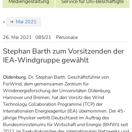
Mediengestaltung
Service für Uni-Beschäftigte
]
7
Informationen zur
Barrierefreiheit
«
Mai 2021
26. Mai 2021
085/21
Personalie
Stephan Barth zum Vorsitzenden der
IEA-Windgruppe gewählt
Oldenburg.
Dr. Stephan Barth, Geschäftsführer von
ForWind, dem gemeinsamen Zentrum für
Windenergieforschung der Universitäten Oldenburg,
Hannover und Bremen, hat den Vorsitz des Wind
Technology Collaboration Programme (TCP) der
Internationalen Energieagentur (IEA) übernommen. Der 45-
jährige Physiker vertritt Deutschland im Auftrag des
Bundesministeriums für Wirtschaft und Energie (BMWi) seit
2011 im Exekutivkomitee des internationalen Netzwerks und