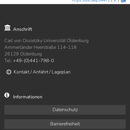
https://uol.de/p34471
|
#
|
Anschrift
Carl von Ossietzky Universität Oldenburg
Ammerländer Heerstraße 114-118
26129 Oldenburg
Tel.
+49-(0)441-798-0
Kontakt / Anfahrt / Lageplan
Informationen
Datenschutz
Barrierefreiheit