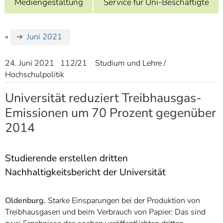
Mediengestaltung
Service für Uni-Beschäftigte
]
7
Informationen zur
Barrierefreiheit
«
Juni 2021
24. Juni 2021
112/21
Studium und Lehre /
Hochschulpolitik
Universität reduziert Treibhausgas-
Emissionen um 70 Prozent gegenüber
2014
Studierende erstellen dritten
Nachhaltigkeitsbericht der Universität
Oldenburg.
Starke Einsparungen bei der Produktion von
Treibhausgasen und beim Verbrauch von Papier: Das sind