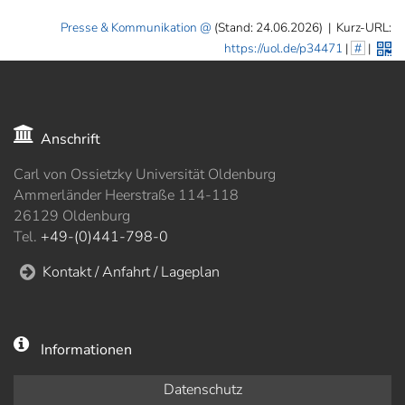
Presse & Kommunikation
(Stand: 24.06.2026)
|
Kurz-URL:
https://uol.de/p34471
|
#
|
Anschrift
Carl von Ossietzky Universität Oldenburg
Ammerländer Heerstraße 114-118
26129 Oldenburg
Tel.
+49-(0)441-798-0
Kontakt / Anfahrt / Lageplan
Informationen
Datenschutz