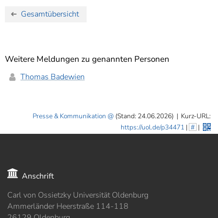
Gesamtübersicht
Weitere Meldungen zu genannten Personen
Thomas Badewien
Presse & Kommunikation
(Stand: 24.06.2026)
|
Kurz-URL:
https://uol.de/p34471
|
#
|
Anschrift
Carl von Ossietzky Universität Oldenburg
Ammerländer Heerstraße 114-118
26129 Oldenburg