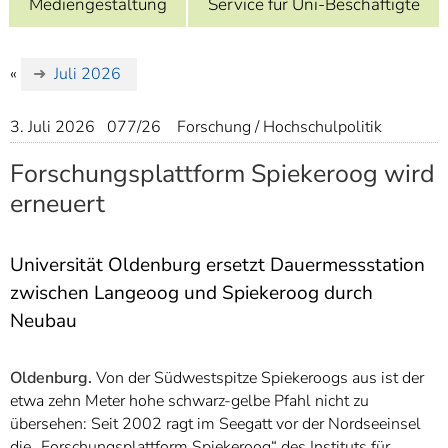
Mediengestaltung
Service für Uni-Beschäftigte
]
7
Informationen zur
Barrierefreiheit
«
Juli 2026
3. Juli 2026
077/26
Forschung / Hochschulpolitik
Forschungsplattform Spiekeroog wird
erneuert
Universität Oldenburg ersetzt Dauermessstation
zwischen Langeoog und Spiekeroog durch
Neubau
Oldenburg.
Von der Südwestspitze Spiekeroogs aus ist der
etwa zehn Meter hohe schwarz-gelbe Pfahl nicht zu
übersehen: Seit 2002 ragt im Seegatt vor der Nordseeinsel
die „Forschungsplattform Spiekeroog“ des Instituts für