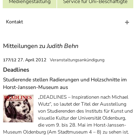
Mediengestaltung
Service für Uni-Beschäftigte
]
7
Informationen zur
Barrierefreiheit
Kontakt
Mitteilungen zu
Judith Behn
27. April 2012
Veranstaltungsankündigung
177/12
Deadlines
Studierende stellen Radierungen und Holzschnitte im
Horst-Janssen-Museum aus
„DEADLINES – Inspirationen nach Michael
Wutz“, so lautet der Titel der Ausstellung
von Studierenden des Instituts für Kunst und
visuelle Kultur der Universität Oldenburg,
die vom 9. bis 28. Mai im Horst-Janssen-
Museum Oldenburg (Am Stadtmuseum 4 – 8) zu sehen ist.