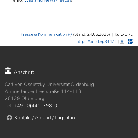
(Info:
Was sind News-Feeds?
)
Presse & Kommunikation
(Stand: 24.06.2026)
|
Kurz-URL:
https://uol.de/p34471
|
#
|
Anschrift
Carl von Ossietzky Universität Oldenburg
Ammerländer Heerstraße 114-118
26129 Oldenburg
Tel.
+49-(0)441-798-0
Kontakt / Anfahrt / Lageplan