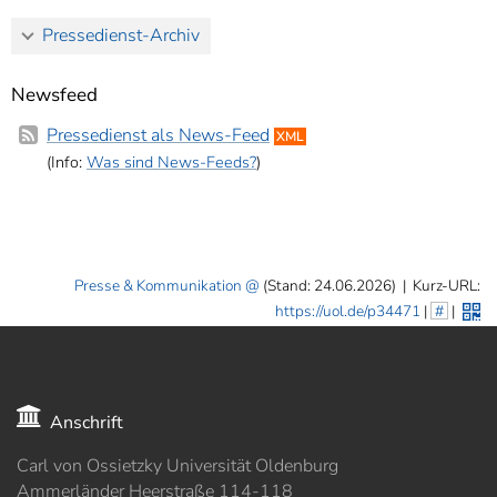
Pressedienst-Archiv
Newsfeed
Pressedienst als News-Feed
XML
(Info:
Was sind News-Feeds?
)
Presse & Kommunikation
(Stand: 24.06.2026)
|
Kurz-URL:
https://uol.de/p34471
|
#
|
Anschrift
Carl von Ossietzky Universität Oldenburg
Ammerländer Heerstraße 114-118