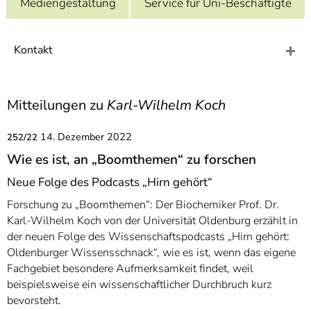
Mediengestaltung
Service für Uni-Beschäftigte
]
7
Informationen zur
Barrierefreiheit
Kontakt
Mitteilungen zu
Karl-Wilhelm Koch
14. Dezember 2022
252/22
Wie es ist, an „Boomthemen“ zu forschen
Neue Folge des Podcasts „Hirn gehört“
Forschung zu „Boomthemen“: Der Biochemiker Prof. Dr.
Karl-Wilhelm Koch von der Universität Oldenburg erzählt in
der neuen Folge des Wissenschaftspodcasts „Hirn gehört:
Oldenburger Wissensschnack“, wie es ist, wenn das eigene
Fachgebiet besondere Aufmerksamkeit findet, weil
beispielsweise ein wissenschaftlicher Durchbruch kurz
bevorsteht.