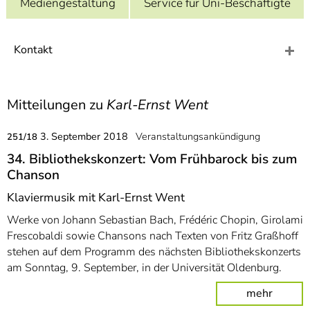
Mediengestaltung
Service für Uni-Beschäftigte
]
7
Informationen zur
Barrierefreiheit
Kontakt
Mitteilungen zu
Karl-Ernst Went
3. September 2018
Veranstaltungsankündigung
251/18
34. Bibliothekskonzert: Vom Frühbarock bis zum
Chanson
Klaviermusik mit Karl-Ernst Went
Werke von Johann Sebastian Bach, Frédéric Chopin, Girolami
Frescobaldi sowie Chansons nach Texten von Fritz Graßhoff
stehen auf dem Programm des nächsten Bibliothekskonzerts
am Sonntag, 9. September, in der Universität Oldenburg.
mehr