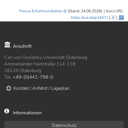
Presse & Kommunikation
(Stand: 24.06.2026)
|
Kurz-URL:
https://uol.de/p34471
|
#
|
Anschrift
Carl von Ossietzky Universität Oldenburg
Ammerländer Heerstraße 114-118
26129 Oldenburg
Tel.
+49-(0)441-798-0
Kontakt / Anfahrt / Lageplan
Informationen
Datenschutz