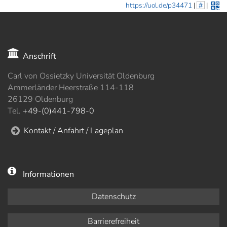
https://uol.de/p34471
|
#
|
Anschrift
Carl von Ossietzky Universität Oldenburg
Ammerländer Heerstraße 114-118
26129 Oldenburg
Tel.
+49-(0)441-798-0
Kontakt / Anfahrt / Lageplan
Informationen
Datenschutz
Barrierefreiheit