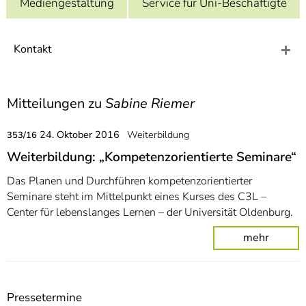
Mediengestaltung
Service für Uni-Beschäftigte
]
7
Informationen zur
Barrierefreiheit
Kontakt
Mitteilungen zu
Sabine Riemer
24. Oktober 2016
Weiterbildung
353/16
Weiterbildung: „Kompetenzorientierte Seminare“
Das Planen und Durchführen kompetenzorientierter
Seminare steht im Mittelpunkt eines Kurses des C3L –
Center für lebenslanges Lernen – der Universität Oldenburg.
mehr
Pressetermine