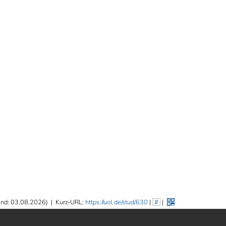
and: 03.08.2026)
|
Kurz-URL:
https://uol.de/stud/630
|
#
|