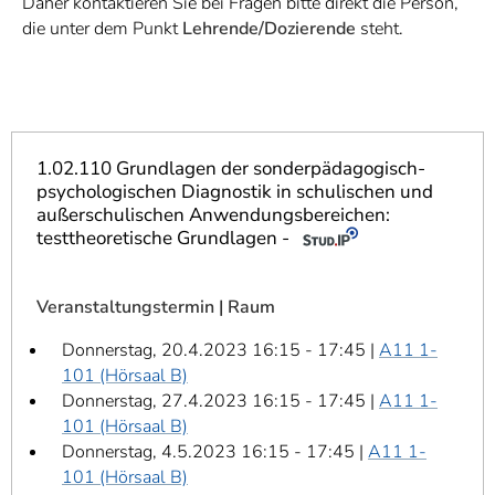
Daher kontaktieren Sie bei Fragen bitte direkt die Person,
]
7
die unter dem Punkt
Lehrende/Dozierende
steht.
Informationen zur
Barrierefreiheit
1.02.110 Grundlagen der sonderpädagogisch-
psychologischen Diagnostik in schulischen und
außerschulischen Anwendungsbereichen:
testtheoretische Grundlagen -
Veranstaltungstermin | Raum
Donnerstag, 20.4.2023 16:15 - 17:45 |
A11 1-
101 (Hörsaal B)
Donnerstag, 27.4.2023 16:15 - 17:45 |
A11 1-
101 (Hörsaal B)
Donnerstag, 4.5.2023 16:15 - 17:45 |
A11 1-
101 (Hörsaal B)