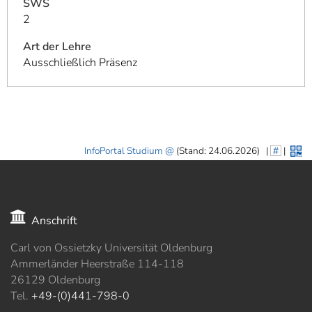
SWS
2
Art der Lehre
Ausschließlich Präsenz
InfoPortal Studium
(Stand: 24.06.2026)
|
#
|
Anschrift
Carl von Ossietzky Universität Oldenburg
Ammerländer Heerstraße 114-118
26129 Oldenburg
Tel.
+49-(0)441-798-0