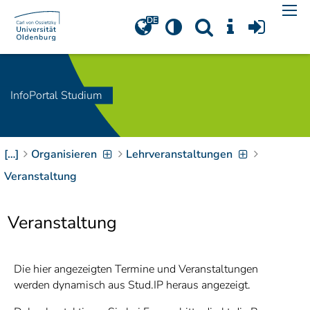
Navigation
[
]
Access-Key 1
Choose other language
[
]
Access-Key 8
Zum Inhalt springen
InfoPortal Studium
[
]
Access-Key 2
Zur Suche springen
[
]
Access-Key 4
[…]
Organisieren
Lehrveranstaltungen
Zur Hauptnavigation
springen
[
Access-Key
Veranstaltung
]
6
Zur
Veranstaltung
Zielgruppennavigation
springen
[
Access-Key
]
9
Zur
Die hier angezeigten Termine und Veranstaltungen
Brotkrumennavigation
werden dynamisch aus Stud.IP heraus angezeigt.
springen
[
Access-Key