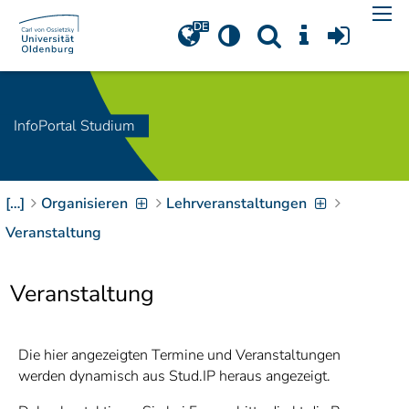
Navigation
[
]
Access-Key 1
Choose other language
[
]
Access-Key 8
Zum Inhalt springen
InfoPortal Studium
[
]
Access-Key 2
Zur Suche springen
[
]
Access-Key 4
[…]
Organisieren
Lehrveranstaltungen
Zur Hauptnavigation
springen
[
Access-Key
Veranstaltung
]
6
Zur
Veranstaltung
Zielgruppennavigation
springen
[
Access-Key
]
9
Zur
Die hier angezeigten Termine und Veranstaltungen
Brotkrumennavigation
werden dynamisch aus Stud.IP heraus angezeigt.
springen
[
Access-Key