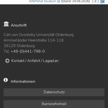
InfoPortal Studium
(Stand: 24.06.2026)
|
#
|
Anschrift
Carl von Ossietzky Universität Oldenburg
Ammerländer Heerstraße 114-118
26129 Oldenburg
Tel.
+49-(0)441-798-0
Kontakt / Anfahrt / Lageplan
Informationen
Datenschutz
Barrierefreiheit