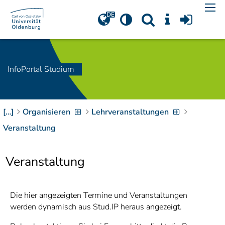
Navigation
[
]
Access-Key 1
Choose other language
[
]
Access-Key 8
Zum Inhalt springen
InfoPortal Studium
[
]
Access-Key 2
Zur Suche springen
[
]
Access-Key 4
[…]
Organisieren
Lehrveranstaltungen
Zur Hauptnavigation
springen
[
Access-Key
Veranstaltung
]
6
Zur
Veranstaltung
Zielgruppennavigation
springen
[
Access-Key
]
9
Zur
Die hier angezeigten Termine und Veranstaltungen
Brotkrumennavigation
werden dynamisch aus Stud.IP heraus angezeigt.
springen
[
Access-Key