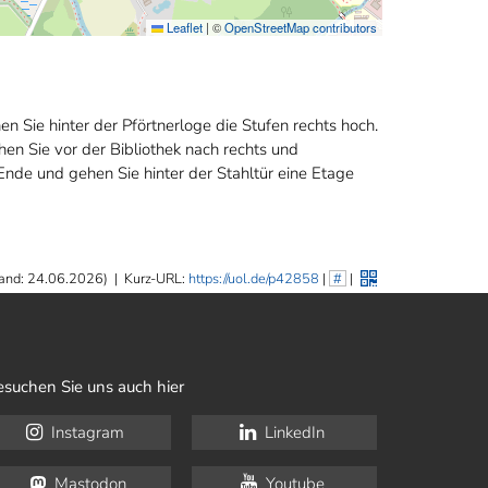
Leaflet
|
©
OpenStreetMap contributors
Sie hinter der Pförtnerloge die Stufen rechts hoch.
en Sie vor der Bibliothek nach rechts und
Ende und gehen Sie hinter der Stahltür eine Etage
and: 24.06.2026)
|
Kurz-URL:
https://uol.de/p42858
|
#
|
esuchen Sie uns auch hier
Instagram
LinkedIn
Mastodon
Youtube