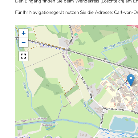
Den Eingang finden Sie beim Wendekreis (Löschteich) am En
Für Ihr Navigationsgerät nutzen Sie die Adresse: Carl-von-O
+
−