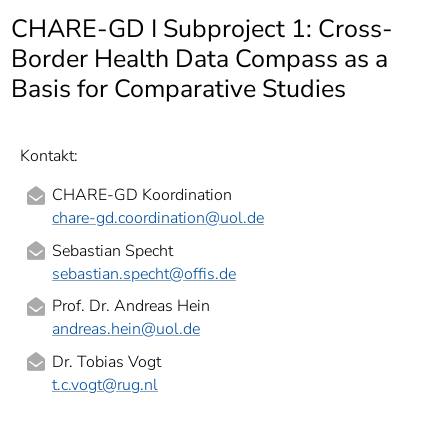
]
7
CHARE-GD I Subproject 1: Cross-
Informationen zur
Barrierefreiheit
Border Health Data Compass as a
Basis for Comparative Studies
Kontakt:
CHARE-GD Koordination
chare-gd.coordination
@uol.de
Sebastian Specht
sebastian.specht
@offis.de
Prof. Dr. Andreas Hein
andreas.hein
@uol.de
Dr. Tobias Vogt
t.c.vogt
@rug.nl