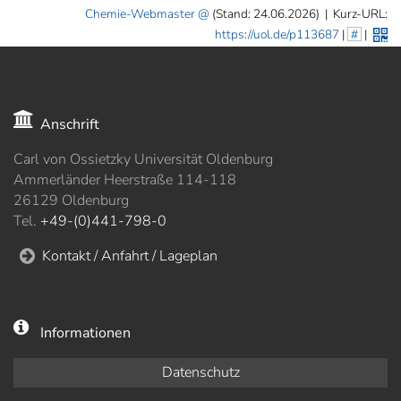
Chemie-Webmaster
(Stand: 24.06.2026)
|
Kurz-URL:
https://uol.de/p113687
|
#
|
Anschrift
Carl von Ossietzky Universität Oldenburg
Ammerländer Heerstraße 114-118
26129 Oldenburg
Tel.
+49-(0)441-798-0
Kontakt / Anfahrt / Lageplan
Informationen
Datenschutz