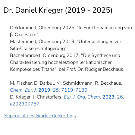
]
7
Dr. Daniel Krieger (2019 - 2025)
Informationen zur
Barrierefreiheit
Doktorarbeit, Oldenburg 2025, "α-Funktionalisierung von
β-Oxoestern"
Masterarbeit, Oldenburg 2019, "Untersuchungen zur
Sila-Claisen-Umlagerung"
Bachelorarbeit, Oldenburg 2017, "Die Synthese und
Charakterisierung hochelektrophiler kationischer
Komplexe des Titans", bei Prof. Dr. Rüdiger Beckhaus.
M. Fischer, D. Barbul, M. Schmidtmann, R. Beckhaus,
Chem. Eur. J.
2019
,
25
, 7119-7130
.
D. Krieger, J. Christoffers,
Eur. J. Org. Chem.
2023
, 26,
e202300757
.
Stipendiat des Graduiertenkollegs