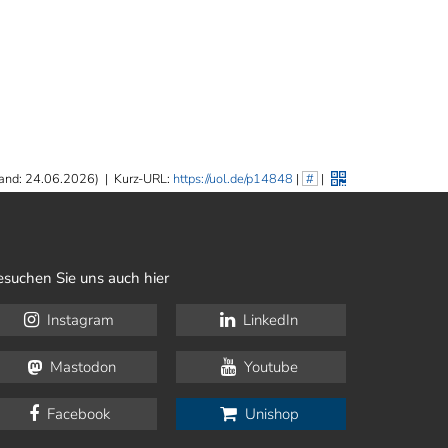
and: 24.06.2026)
|
Kurz-URL:
https://uol.de/p14848
|
#
|
esuchen Sie uns auch hier
Instagram
LinkedIn
Mastodon
Youtube
Facebook
Unishop