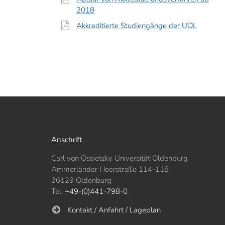
2018
Akkreditierte Studiengänge der UOL
Anschrift
Carl von Ossietzky Universität Oldenburg
Ammerländer Heerstraße 114-118
26129 Oldenburg
Tel.
+49-(0)441-798-0
Kontakt / Anfahrt / Lageplan