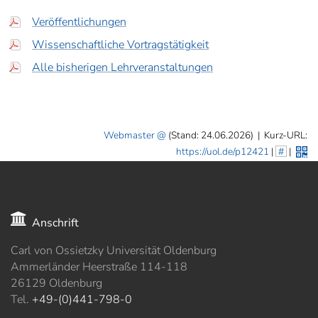
Veröffentlichungen
Wissenschaftliche Vortragstätigkeit
Alle bisherigen Lehrveranstaltungen
Webmaster
(Stand: 24.06.2026)
|
Kurz-URL:
https://uol.de/p12421
|
#
|
Anschrift
Carl von Ossietzky Universität Oldenburg
Ammerländer Heerstraße 114-118
26129 Oldenburg
Tel.
+49-(0)441-798-0