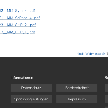
742__MM_Gym_4_.pdf
871__MM_SoPaed_4_.pdf
823__MM_GHR_2_..pdf
813__MM_GHR_1_.pdf
Musik-Webmaster
(
Informationen
B
Datenschutz
Barrierefreiheit
Sponsoringleistungen
Impressum