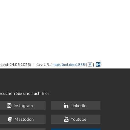
Stand: 24.06.2026)
|
Kurz-URL:
https://uol.de/p1838
|
#
|
esuchen Sie uns auch hier
Instagram
LinkedIn
Mastodon
Youtube