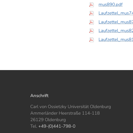
mus890.pdf
Laufzettel_mus
Laufzettel_mus
Laufzettel_mus
Laufzettel_mus
Anschrift
Carl von Ossietzky Universität Oldenburg
Ammerländer Heerstraße 114-118
26129 Oldenburg
Tel.
+49-(0)441-798-0