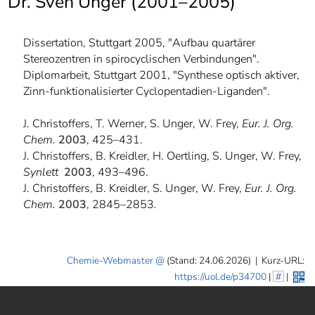
Dr. Sven Unger (2001–2005)
]
7
Informationen zur
Barrierefreiheit
Dissertation, Stuttgart 2005, "Aufbau quartärer
Stereozentren in spirocyclischen Verbindungen".
Diplomarbeit, Stuttgart 2001, "Synthese optisch aktiver,
Zinn-funktionalisierter Cyclopentadien-Liganden".
J. Christoffers, T. Werner, S. Unger, W. Frey,
Eur. J. Org.
Chem.
2003
, 425–431.
J. Christoffers, B. Kreidler, H. Oertling, S. Unger, W. Frey,
Synlett
2003
, 493–496.
J. Christoffers, B. Kreidler, S. Unger, W. Frey,
Eur. J. Org.
Chem.
2003
, 2845–2853
.
Chemie-Webmaster
(Stand: 24.06.2026)
|
Kurz-URL:
https://uol.de/p34700
|
#
|