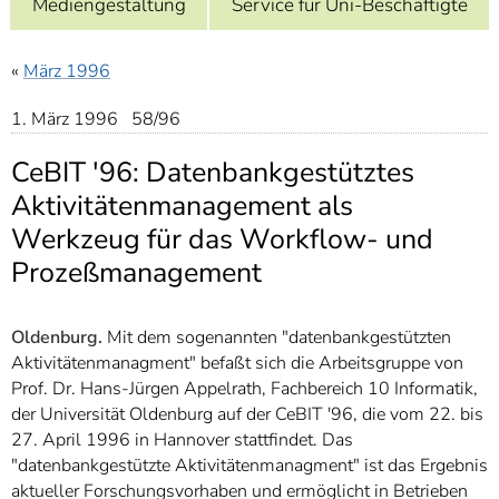
Mediengestaltung
Service für Uni-Beschäftigte
]
7
Informationen zur
Barrierefreiheit
«
März 1996
1. März 1996 58/96
CeBIT '96: Datenbankgestütztes
Aktivitätenmanagement als
Werkzeug für das Workflow- und
Prozeßmanagement
Oldenburg.
Mit dem sogenannten "datenbankgestützten
Aktivitätenmanagment" befaßt sich die Arbeitsgruppe von
Prof. Dr. Hans-Jürgen Appelrath, Fachbereich 10 Informatik,
der Universität Oldenburg auf der CeBIT '96, die vom 22. bis
27. April 1996 in Hannover stattfindet. Das
"datenbankgestützte Aktivitätenmanagment" ist das Ergebnis
aktueller Forschungsvorhaben und ermöglicht in Betrieben