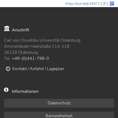
https://uol.de/p34471
|
#
|
Anschrift
Carl von Ossietzky Universität Oldenburg
Ammerländer Heerstraße 114-118
26129 Oldenburg
Tel.
+49-(0)441-798-0
Kontakt / Anfahrt / Lageplan
Informationen
Datenschutz
Barrierefreiheit