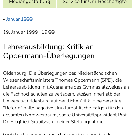
Mediengestaltung
Service für Uni-Beschäftigte
]
7
Informationen zur
Barrierefreiheit
«
Januar 1999
19. Januar 1999 19/99
Lehrerausbildung: Kritik an
Oppermann-Überlegungen
Oldenburg.
Die Überlegungen des Niedersächsischen
Wissenschaftsministers Thomas Oppermann (SPD), die
Lehrerausbildung mit Ausnahme des Gymnasialzweiges an
die Fachhochschulen zu verlagern, stoßen innerhalb der
Universität Oldenburg auf deutliche Kritik. Eine derartige
"Reform" hätte negative strukturpolitische Folgen für den
gesamten Nordwestraum, sagte Universitätspräsident Prof.
Dr. Siegfried Grubitzsch in einer Stellungnahme.
Grubitzsch erinnert daran, daß gerade die SPD in der