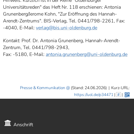
Hinweis: Kürzlich ist in der Reihe "Oldenburger
Universitätsreden" das Heft Nr. 118 erschienen: Antonia
Grunenberg/Jerome Kohn, "Zur Eröffnung des Hannah-
Arendt-Zentrums". BIS-Verlag, Tel. 0441/798-2261, Fax:
-4040, E-Mail:
verlag@bis.uni-oldenburg.de
Kontakt:
Prof. Dr. Antonia Grunenberg, Hannah-Arendt-
Zentrum, Tel. 0441/798-2943,
Fax: -5180, E-Mail:
antonia.grunenberg@uni-oldenburg.de
Presse & Kommunikation
(Stand: 24.06.2026)
|
Kurz-URL:
https://uol.de/p34471
|
#
|
Anschrift