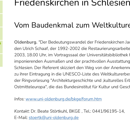
Friedenskirchen in Schlesie
Vom Baudenkmal zum Weltkultur
Oldenburg.
"Der Bedeutungswandel der Friedenskirchen Jau
den Ulrich Schaaf, der 1992-2002 die Restaurierungsarbeiten
2003, 18.00 Uhr, im Vortragssaal der Universitätsbibliothek 
imponierenden Ausmaßen und der prachtvollen Ausstattung 
Schlesien. Der Referent skizziert den Weg von der Anerken
zu ihrer Eintragung in die UNESCO-Liste des Weltkulturerbe
der Ringvorlesung "Architekturgeschichte und ‚kulturelles E
Ostmitteleuropa", die das Bundesinstitut für Kultur und Gesc
Infos:
www.uni-oldenburg.de/bkge/forum.htm
Kontakt
: Dr. Beate Störtkuhl, BKGE , Tel.: 0441/96195-14,
E-Mail:
stoertk@uni-oldenburg.de