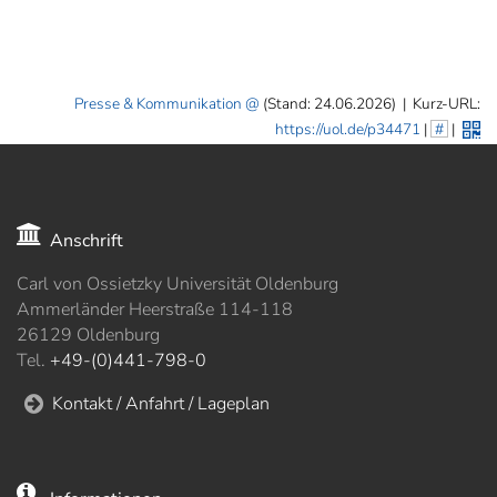
Presse & Kommunikation
(Stand: 24.06.2026)
|
Kurz-URL:
https://uol.de/p34471
|
#
|
Anschrift
Carl von Ossietzky Universität Oldenburg
Ammerländer Heerstraße 114-118
26129 Oldenburg
Tel.
+49-(0)441-798-0
Kontakt / Anfahrt / Lageplan