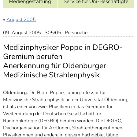
Mediengestaltung
Service für Uni-Beschäftigte
]
7
Informationen zur
Barrierefreiheit
«
August 2005
09. August 2005 305/05 Personalie
Medizinphysiker Poppe in DEGRO-
Gremium berufen
Anerkennung für Oldenburger
Medizinische Strahlenphysik
Oldenburg.
Dr. Björn Poppe, Juniorprofessor für
Medizinische Strahlenphysik an der Universität Oldenburg,
ist als einer von zwei Physikern in das Gremium für
Weiterbildung der Deutschen Gesellschaft für
Radioonkologie (DEGRO) berufen worden. Die DEGRO,
Dachorganisation für ÄrztInnen, StrahlentherapeutInnen,
PhysikerInnen und andere in diesem Fachgebiet tätige