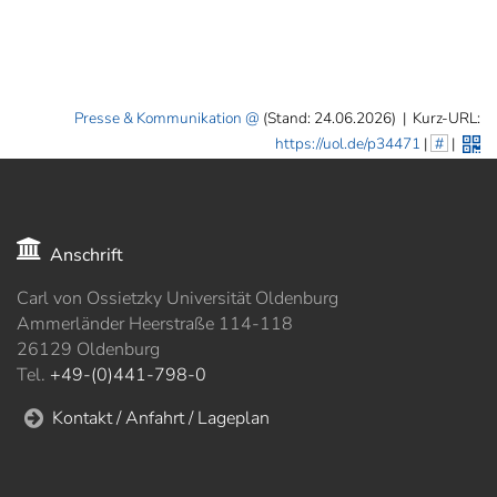
Presse & Kommunikation
(Stand: 24.06.2026)
|
Kurz-URL:
https://uol.de/p34471
|
#
|
Anschrift
Carl von Ossietzky Universität Oldenburg
Ammerländer Heerstraße 114-118
26129 Oldenburg
Tel.
+49-(0)441-798-0
Kontakt / Anfahrt / Lageplan