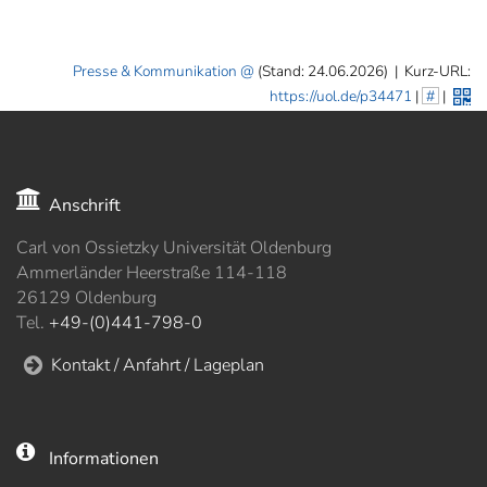
Presse & Kommunikation
(Stand: 24.06.2026)
|
Kurz-URL:
https://uol.de/p34471
|
#
|
Anschrift
Carl von Ossietzky Universität Oldenburg
Ammerländer Heerstraße 114-118
26129 Oldenburg
Tel.
+49-(0)441-798-0
Kontakt / Anfahrt / Lageplan
Informationen