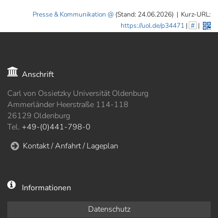
Presse & Kommunikation
(Stand: 24.06.2026)
|
Kurz-URL:
https://uol.de/p34471
|
#
|
Anschrift
Carl von Ossietzky Universität Oldenburg
Ammerländer Heerstraße 114-118
26129 Oldenburg
Tel.
+49-(0)441-798-0
Kontakt / Anfahrt / Lageplan
Informationen
Datenschutz