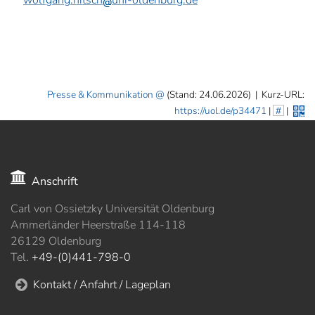
wolfgang.nitsch
uni-oldenburg.de
Presse & Kommunikation
(Stand: 24.06.2026)
|
Kurz-URL:
https://uol.de/p34471
|
#
|
Anschrift
Carl von Ossietzky Universität Oldenburg
Ammerländer Heerstraße 114-118
26129 Oldenburg
Tel.
+49-(0)441-798-0
Kontakt / Anfahrt / Lageplan