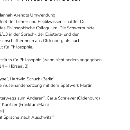
– Hannah Arendts Umwendung
net der Lehrer und Politikwissenschaftler Dr.
as Philosophische Colloquium. Die Schwerpunkte
/13 in der Sprach-, der Existenz- und der
senschaftlerInnen aus Oldenburg als auch
t für Philosophie.
tituts für Philosophie (wenn nicht anders angegeben
4 – Hörsaal 3):
yse“, Hartwig Schuck (Berlin)
che Auseinandersetzung mit dem Spätwerk Martin
nterwegs zum Anderen“, Carla Schriever (Oldenburg)
r Konitzer (Frankfurt/Main)
al)
uf Sprache ‚nach Auschwitz’“