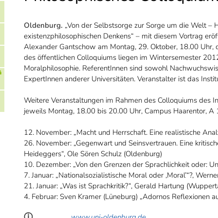
Oldenburg.
„Von der Selbstsorge zur Sorge um die Welt 
existenzphilosophischen Denkens“ – mit diesem Vortrag eröff
Alexander Gantschow am Montag, 29. Oktober, 18.00 Uhr, d
des öffentlichen Colloquiums liegen im Wintersemester 2012
Moralphilosophie. ReferentInnen sind sowohl Nachwuchswis
ExpertInnen anderer Universitäten. Veranstalter ist das Institu
Weitere Veranstaltungen im Rahmen des Colloquiums des Ins
jeweils Montag, 18.00 bis 20.00 Uhr, Campus Haarentor, A 1
12. November: „Macht und Herrschaft. Eine realistische Anal
26. November: „Gegenwart und Seinsvertrauen. Eine kritis
Heideggers“, Ole Sören Schulz (Oldenburg)
10. Dezember: „Von den Grenzen der Sprachlichkeit oder: U
7. Januar: „Nationalsozialistische Moral oder ‚Moral’“?, Werne
21. Januar: „Was ist Sprachkritik?“, Gerald Hartung (Wuppert
4. Februar: Sven Kramer (Lüneburg) „Adornos Reflexionen a
ⓘ
www.uni-oldenburg.de