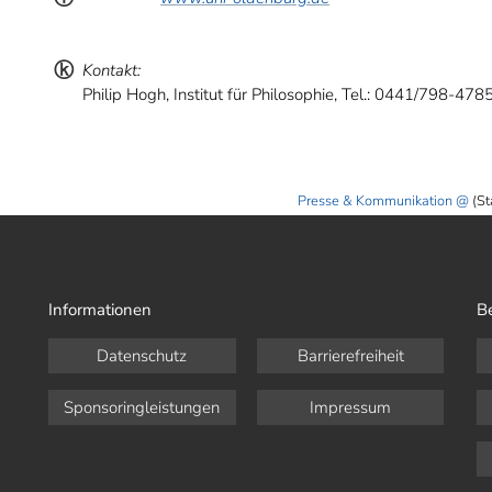
ⓚ
Kontakt:
Philip Hogh, Institut für Philosophie, Tel.: 0441/798-478
Presse & Kommunikation
(St
Informationen
B
Datenschutz
Barrierefreiheit
Sponsoringleistungen
Impressum