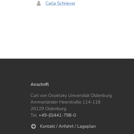
Carla Schriever
Anschrift
Carl von Ossietzky Universität Oldenburg
Ammerländer Heerstraße 114-118
26129 Oldenburg
Tel.
+49-(0)441-798-0
Kontakt / Anfahrt / Lageplan