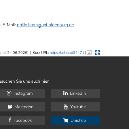
5, E-Mail:
philip.hogh
uni-oldenburg.de
and: 24.06.2026)
|
Kurz-URL:
https://uol.de/p34471
|
#
|
esuchen Sie uns auch hier
Instagram
LinkedIn
Mastodon
Youtube
Facebook
Unishop